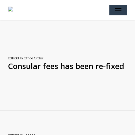
Skip
Menu
to
main
content
bdhckl
In
Office Order
Consular fees has been re-fixed
bdhckl
In
Tender